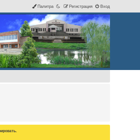
Палитра
Р
е
г
и
с
т
р
а
ц
и
я
Вход
ировать.