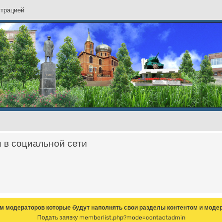
с
т
р
а
ц
и
е
й
и в социальной сети
м модераторов которые будут наполнять свои разделы контентом и модер
Подать заявку
memberlist.php?mode=contactadmin