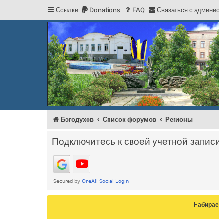
Ссылки
Donations
FAQ
С
в
я
з
а
т
ь
с
я
с
а
д
м
и
н
и
Регистрация
Форум Богодухова
Богодухов
Богодухов
Список форумов
Регионы
Подключитесь к своей учетной запис
Набирае