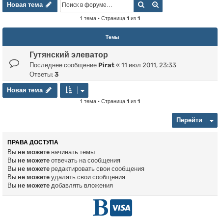
Новая тема
Поиск
Расширенный пои
Н
о
в
а
я
т
е
м
а
1 тема • Страница
1
из
1
Темы
Гутянский элеватор
Последнее сообщение
Pirat
«
11 июл 2011, 23:33
Ответы:
3
Новая тема
Н
о
в
а
я
т
е
м
а
1 тема • Страница
1
из
1
Перейти
ПРАВА ДОСТУПА
Вы
не можете
начинать темы
Вы
не можете
отвечать на сообщения
Вы
не можете
редактировать свои сообщения
Вы
не можете
удалять свои сообщения
Вы
не можете
добавлять вложения
Г
D