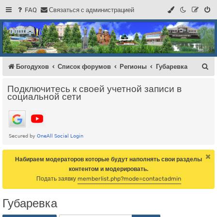
FAQ
С
в
я
з
а
т
ь
с
я
с
а
д
м
и
н
и
с
т
р
а
ц
и
е
й
Регистрация
Форум Богодухова
Богодухов
П
Богодухов
Список форумов
Регионы
Губаревка
о
Подключитесь к своей учетной записи в
и
социальной сети
с
к
Набираем модераторов которые будут наполнять свои разделы
контентом и модерировать.
Подать заявку
memberlist.php?mode=contactadmin
Губаревка