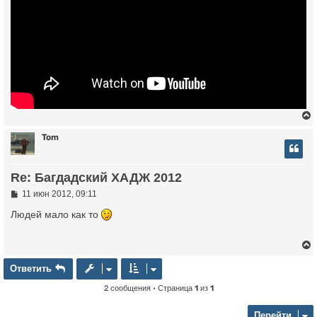
Tom
у
Re: Багдадский ХАДЖ 2012
т
ь
С
11 июн 2012, 09:11
о
с
о
Людей мало как то
б
к
щ
е
н
и
Ответить
О
т
в
е
т
и
т
ь
ч
е
2 сообщения • Страница
1
из
1
у
у
т
Перейти