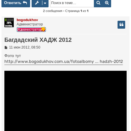
Ответить
Поиск
Расширенн
О
т
в
е
т
и
т
ь
2 сообщения • Страница
1
из
1
bogodukhov
Администратор
Багдадский ХАДЖ 2012
С
11 июн 2012, 08:50
о
о
Фото тут
б
http://www.bogodukhov.com.ua/fotoalbomy ... hadzh-2012
щ
е
н
и
е