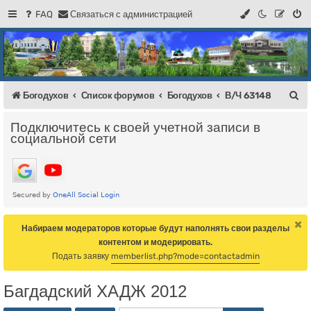
FAQ
С
в
я
з
а
т
ь
с
я
с
а
д
м
и
н
и
с
т
р
а
ц
и
е
й
Регистрация
Форум Богодухова
Богодухов
П
Богодухов
Список форумов
Богодухов
В/Ч 63148
о
Подключитесь к своей учетной записи в
и
социальной сети
с
к
Набираем модераторов которые будут наполнять свои разделы
контентом и модерировать.
Подать заявку
memberlist.php?mode=contactadmin
Багдадский ХАДЖ 2012