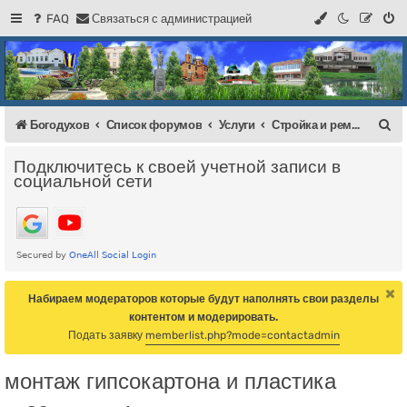
FAQ
С
в
я
з
а
т
ь
с
я
с
а
д
м
и
н
и
с
т
р
а
ц
и
е
й
Регистрация
Форум Богодухова
Богодухов
П
Богодухов
Список форумов
Услуги
Стройка и ремонт
о
Подключитесь к своей учетной записи в
и
социальной сети
с
к
Набираем модераторов которые будут наполнять свои разделы
контентом и модерировать.
Подать заявку
memberlist.php?mode=contactadmin
монтаж гипсокартона и пластика