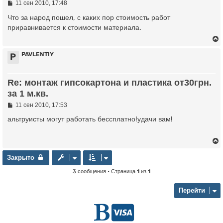
С
11 сен 2010, 17:48
о
о
Что за народ пошел, с каких пор стоимость работ
к
б
приравнивается к стоимости материала.
щ
е
ч
н
и
PAVLENTIY
P
е
у
у
Re: монтаж гипсокартона и пластика от30грн.
т
за 1 м.кв.
ь
с
С
11 сен 2010, 17:53
о
о
альтруисты могут работать бессплатно!удачи вам!
к
б
щ
е
ч
н
и
Закрыто
Закрыто
е
3 сообщения • Страница
1
из
1
у
у
т
Перейти
ь
с
Г
D
к