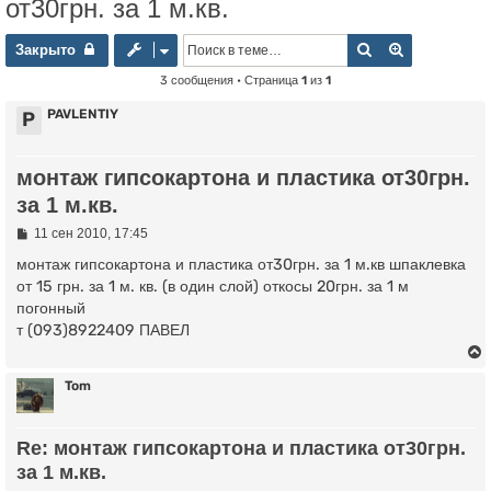
от30грн. за 1 м.кв.
Закрыто
Поиск
Расширенны
Закрыто
3 сообщения • Страница
1
из
1
PAVLENTIY
P
монтаж гипсокартона и пластика от30грн.
за 1 м.кв.
С
11 сен 2010, 17:45
о
о
монтаж гипсокартона и пластика от30грн. за 1 м.кв шпаклевка
б
от 15 грн. за 1 м. кв. (в один слой) откосы 20грн. за 1 м
щ
погонный
е
н
т (093)8922409 ПАВЕЛ
и
е
Tom
у
Re: монтаж гипсокартона и пластика от30грн.
т
за 1 м.кв.
ь
с