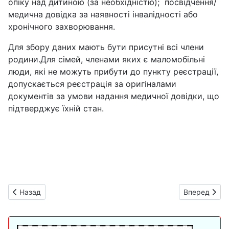
опіку над дитиною (за необхідністю); посвідчення/
медична довідка за наявності інвалідності або
хронічного захворювання.
Для збору даних мають бути присутні всі члени
родини.Для сімей, членами яких є маломобільні
люди, які не можуть прибути до пункту реєстрації,
допускається реєстрація за оригіналами
документів за умови надання медичної довідки, що
підтверджує їхній стан.
Предыдущий: Начальник служби у справах дітей Богодухівсько
Следующий: 
Назад
Вперед