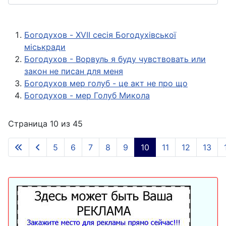
Богодухов - XVII сесія Богодухівської
міськради
Богодухов - Ворвуль я буду чувствовать или
закон не писан для меня
Богодухов мер голуб - це акт не про що
Богодухов - мер Голуб Микола
Страница 10 из 45
5
6
7
8
9
10
11
12
13