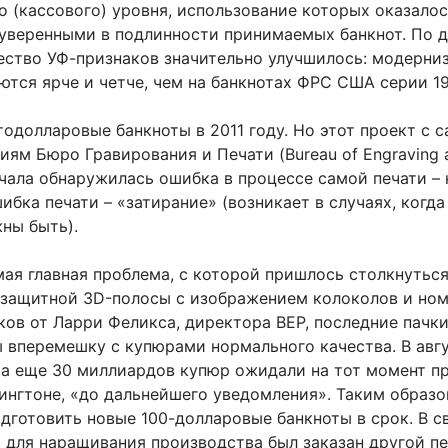
 (кассового) уровня, использование которых оказал
веренными в подлинности принимаемых банкнот. По да
ество УФ-признаков значительно улучшилось: модерниз
тся ярче и четче, чем на банкнотах ФРС США серии 19
долларовые банкноты в 2011 году. Но этот проект с са
м Бюро Гравирования и Печати (Bureau of Engraving a
ала обнаружилась ошибка в процессе самой печати – 
шибка печати – «затирание» (возникает в случаях, когд
ны быть).
мая главная проблема, с которой пришлось столкнуться
 защитной 3D-полосы с изображением колоколов и номи
ов от Ларри Феликса, директора BEP, последние пачки
вперемешку с купюрами нормального качества. В авгу
 а еще 30 миллиардов купюр ожидали на тот момент пр
шингтоне, «до дальнейшего уведомления». Таким образ
одготовить новые 100-долларовые банкноты в срок. В 
) для наращивания производства был заказан другой пе