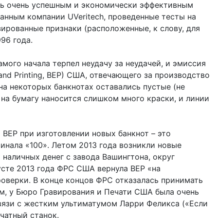
ось очень успешным и экономически эффективным
нным компании UVeritech, проведенные тесты на
ированные признаки (расположенные, к слову, для
96 года.
мого начала терпел неудачу за неудачей, и эмиссия
nd Printing, BEP) США, отвечающего за производство
на некоторых банкнотах оставались пустые (не
а на бумагу наносится слишком много краски, и линии
 BEP при изготовлении новых банкнот – это
нала «100». Летом 2013 года возникли новые
 наличных денег с завода Вашингтона, округ
сте 2013 года ФРС США вернула BEP «на
оверки. В конце концов ФРС отказалась принимать
ом, у Бюро Гравирования и Печати США была очень
связи с жестким ультиматумом Ларри Феликса («Если
чатный станок.