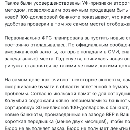
Также были усовершенствованы УФ-признаки второго
методом, позволяющим розничным продавцам быть у
новой 100-долларовой банкноте показывают, что кач
удобства проверки в том же самом месте) отображаю
Первоначально ФРС планировала выпустить новые сто
постоянно откладывалась. По официальным сообщения
американской валюты, которые попадали в СМИ, снач
запечатанные) места. Год спустя, появилась новая о
рисунка становятся не такими четкими, какими долж
На самом деле, как считают некоторые эксперты, са
сморщивание бумаги в области вплетенной в бумагу
проблемы. Согласно июльской памятке для сотрудник
Колумбия содержали «явно неприемлемые» банкноты 
сортировку» 30 миллионов 100-долларовых банкнот,
новые банкноты, произведенные на заводе BEP в Ва
короткая передышка (менее двух месяцев!), чтобы п
Бюро не выполняет заказ, Бюро не получает деньги»