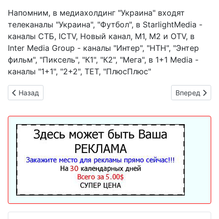
Напомним, в медиахолдинг "Украина" входят
телеканалы "Украина", "Футбол", в StarlightMedia -
каналы СТБ, ICTV, Новый канал, М1, М2 и OTV, в
Inter Media Group - каналы "Интер", "НТН", "Энтер
фильм", "Пиксель", "К1", "К2", "Мега", в 1+1 Media -
каналы "1+1", "2+2", ТЕТ, "ПлюсПлюс"
Предыдущий: Карта воздушных тревог в Украине онлайн
Следующий: 
Назад
Вперед